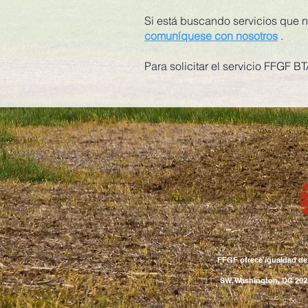
Si está buscando servicios que 
comuníquese con nosotros
.
Para solicitar el servicio FFGF B
FFGF ofrece igualdad de 
SW, Washington, DC 202