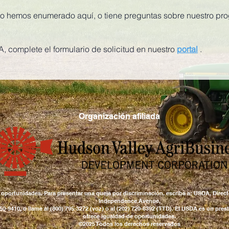
no hemos enumerado aquí, o tiene preguntas sobre nuestro pr
TA, complete el formulario de solicitud en nuestro
portal
.
Organización afiliada
oportunidades. Para presentar una queja por discriminación, escriba a: USDA, Directo
Independence Avenue,
50-9410,
o llame al (800) 795-3272 (voz) o al (202) 720-6392 (TTD). El USDA es un pr
ofrece igualdad de oportunidades.
©2025 Todos los derechos reservados