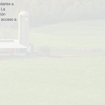
darles a
. La
ción
l acceso a