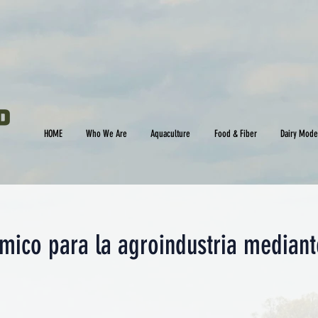
HOME
Who We Are
Aquaculture
Food & Fiber
Dairy Mode
mico para la agroindustria mediant