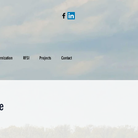
rnization
RFSI
Projects
Contact
e